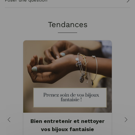
Poser une question
Tendances
Bien entretenir et nettoyer
Pou
vos bijoux fantaisie