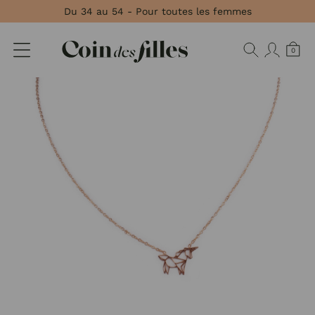
Panneau de gestion des cookies
Du 34 au 54 - Pour toutes les femmes
0