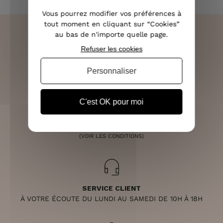
Vous pourrez modifier vos préférences à
tout moment en cliquant sur “Cookies”
au bas de n'importe quelle page.
Refuser les cookies
LIVRAISON RAPIDE
Personnaliser
OFFERTE DÈS 70€
C'est OK pour moi
RETOURS SOUS 14 JOURS
(VOIR LES CONDITIONS)
SERVICE CLIENT
À VOTRE ÉCOUTE DU LUNDI AU SAMEDI DE 10H À 18H