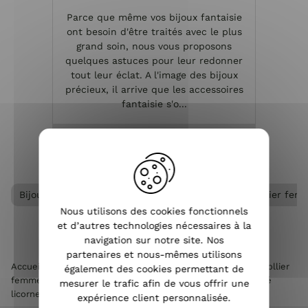
Parce que même vos bijoux fantaisie
Les bi
ont besoin d'être traités avec le plus
e
grand soin, nous vous proposons
réa
quelques astuces pour leur redonner
métal
tout leur éclat. A l'image des bijoux
per
précieux, il arrive que les accessoires
dans
fantaisie s'o...
VOIR L'ARTICLE
Bijoux acier femme
Collier acier femme
Collier fem
Nous utilisons des cookies fonctionnels
et d’autres technologies nécessaires à la
navigation sur notre site. Nos
partenaires et nous-mêmes utilisons
Accueil
>
Accessoires de mode femme
>
Bijoux femme
>
Collier
également des cookies permettant de
femme
>
Collier acier femme
>
Collier MILE MILA acier doré
mesurer le trafic afin de vous offrir une
licorne
expérience client personnalisée.