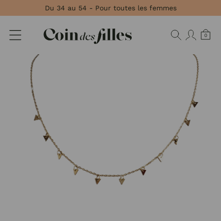
Panneau de gestion des cookies
Du 34 au 54 - Pour toutes les femmes
0