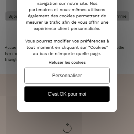
navigation sur notre site. Nos
partenaires et nous-mêmes utilisons
également des cookies permettant de
Bijoux femme
Collier acier femme
Collier femme
mesurer le trafic afin de vous offrir une
expérience client personnalisée.
Vous pourrez modifier vos préférences à
tout moment en cliquant sur “Cookies”
Accueil
>
Accessoires de mode femme
>
Bijoux femme
>
Collier
au bas de n'importe quelle page.
femme
>
Collier acier femme
>
Collier femme doré petits
triangles
Refuser les cookies
Personnaliser
C'est OK pour moi
LIVRAISON RAPIDE
OFFERTE DÈS 70€