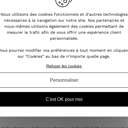
s
Pourquoi choisir les bijoux en
Nous utilisons des cookies fonctionnels et d’autres technologies
acier ?
nécessaires à la navigation sur notre site. Nos partenaires et
nous-mêmes utilisons également des cookies permettant de
nt
Les bijoux fantaisie font fureur. L'acier est
mesurer le trafic afin de vous offrir une expérience client
oin,
notamment prisé pour la réalisation de
personnalisée.
our
bijoux féminins. Ce métal possède des
des
atouts indéniables permettant aux bijoux de
Vous pourrez modifier vos préférences à tout moment en cliquan
ires
perdurer dans le temps. Quels sont les
sur “Cookies” au bas de n'importe quelle page.
atouts de ces bijoux en acie...
Refuser les cookies
Personnaliser
VOIR L'ARTICLE
C'est OK pour moi
ollier femme