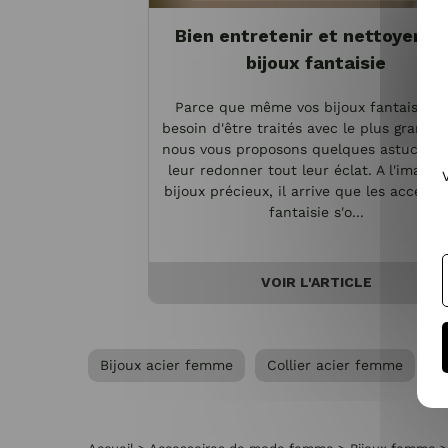
Bien entretenir et nettoyer vo
bijoux fantaisie
Parce que même vos bijoux fantaisie o
besoin d'être traités avec le plus grand s
nous vous proposons quelques astuces p
leur redonner tout leur éclat. A l'image 
bijoux précieux, il arrive que les accesso
fantaisie s'o...
VOIR L'ARTICLE
Bijoux acier femme
Collier acier femme
C