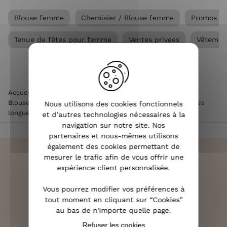
Blouse femme
Chemisier / Blouse femme
Promos
Tenue de fêtes pour femme
Ventes privées
Vêtemen
Accueil
>
Vêtements femme
>
Chemisier / Blouse femme
>
Blouse femme
>
Blouse femme à sequins rose gold manches
Nous utilisons des cookies fonctionnels
longues
et d’autres technologies nécessaires à la
navigation sur notre site. Nos
partenaires et nous-mêmes utilisons
également des cookies permettant de
mesurer le trafic afin de vous offrir une
expérience client personnalisée.
LIVRAISON RAPIDE
Vous pourrez modifier vos préférences à
OFFERTE DÈS 70€
tout moment en cliquant sur “Cookies”
au bas de n'importe quelle page.
Refuser les cookies