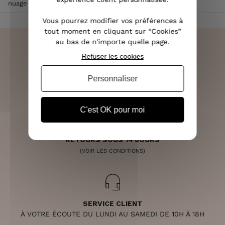
nuage la vie est faite de petits bonheurs
Vous pourrez modifier vos préférences à
tout moment en cliquant sur “Cookies”
au bas de n'importe quelle page.
Refuser les cookies
LIVRAISON RAPIDE
Personnaliser
OFFERTE DÈS 70€
C'est OK pour moi
RETOURS SOUS 14 JOURS
(VOIR LES CONDITIONS)
SERVICE CLIENT
À VOTRE ÉCOUTE DU LUNDI AU SAMEDI DE 10H À 18H