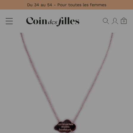
Panneau de gestion des cookies
Du 34 au 54 - Pour toutes les femmes
0