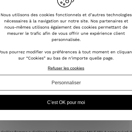
s
Pourquoi choisir les bijoux en
Nous utilisons des cookies fonctionnels et d’autres technologies
acier ?
nécessaires à la navigation sur notre site. Nos partenaires et
nous-mêmes utilisons également des cookies permettant de
nt
Les bijoux fantaisie font fureur. L'acier est
mesurer le trafic afin de vous offrir une expérience client
oin,
notamment prisé pour la réalisation de
personnalisée.
our
bijoux féminins. Ce métal possède des
des
atouts indéniables permettant aux bijoux de
Vous pourrez modifier vos préférences à tout moment en cliquan
ires
perdurer dans le temps. Quels sont les
sur “Cookies” au bas de n'importe quelle page.
atouts de ces bijoux en acie...
Refuser les cookies
Personnaliser
VOIR L'ARTICLE
C'est OK pour moi
ollier femme