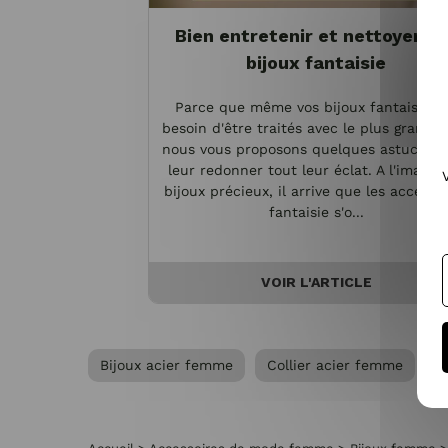
Bien entretenir et nettoyer vo
bijoux fantaisie
Parce que même vos bijoux fantaisie o
besoin d'être traités avec le plus grand s
nous vous proposons quelques astuces p
leur redonner tout leur éclat. A l'image 
bijoux précieux, il arrive que les accesso
fantaisie s'o...
VOIR L'ARTICLE
Bijoux acier femme
Collier acier femme
C