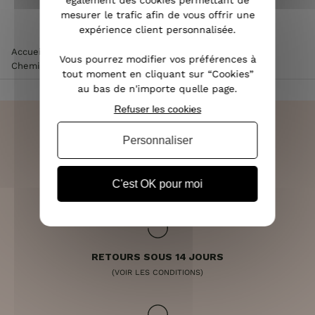
également des cookies permettant de
mesurer le trafic afin de vous offrir une
expérience client personnalisée.
Accueil
>
Vêtements femme
>
Chemisier / Blouse femme
>
Vous pourrez modifier vos préférences à
Chemisier satiné zébré camel et noir liseré doré
tout moment en cliquant sur “Cookies”
au bas de n'importe quelle page.
Refuser les cookies
Personnaliser
LIVRAISON RAPIDE
OFFERTE DÈS 70€
C'est OK pour moi
RETOURS SOUS 14 JOURS
(VOIR LES CONDITIONS)