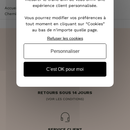
expérience client personnalisée.
Accueil
>
Vêtements femme
>
Chemisier / Blouse femme
>
Chemisier femme
>
Chemisier long sixties multicolore
Vous pourrez modifier vos préférences à
tout moment en cliquant sur “Cookies”
au bas de n'importe quelle page.
Refuser les cookies
Personnaliser
LIVRAISON RAPIDE
OFFERTE DÈS 70€
C'est OK pour moi
RETOURS SOUS 14 JOURS
(VOIR LES CONDITIONS)
SERVICE CLIENT