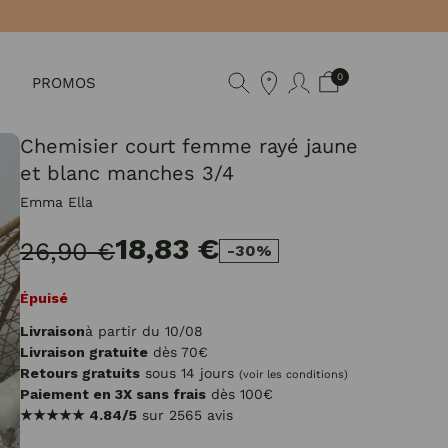
0
PROMOS
Chemisier court femme rayé jaune
et blanc manches 3/4
Emma Ella
18,83 €
26,90 €
-30%
Épuisé
Livraison
à partir du 10/08
Livraison gratuite
dès 70€
Retours gratuits
sous 14 jours
(voir les conditions)
Paiement en 3X sans frais
dès 100€
★★★★★
4.84/5
sur 2565 avis