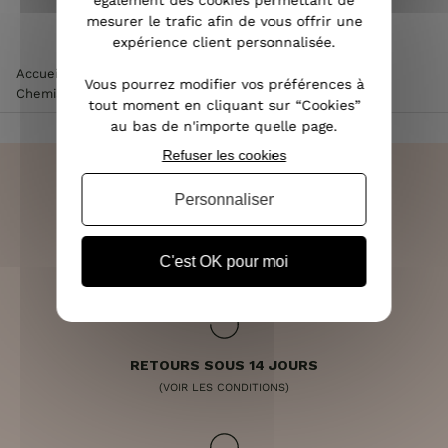
également des cookies permettant de
mesurer le trafic afin de vous offrir une
expérience client personnalisée.
Accueil
>
Vêtements femme
>
Chemisier / Blouse femme
>
Vous pourrez modifier vos préférences à
Chemisier blanc manche et poitrine brodées
tout moment en cliquant sur “Cookies”
au bas de n'importe quelle page.
Refuser les cookies
Personnaliser
LIVRAISON RAPIDE
OFFERTE DÈS 70€
C'est OK pour moi
RETOURS SOUS 14 JOURS
(VOIR LES CONDITIONS)