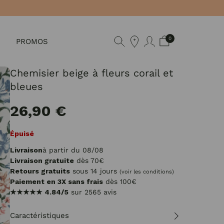
0
PROMOS
Chemisier beige à fleurs corail et
bleues
26,90 €
Épuisé
Livraison
à partir du 08/08
Livraison gratuite
dès 70€
Retours gratuits
sous 14 jours
(voir les conditions)
Paiement en 3X sans frais
dès 100€
★★★★★
4.84/5
sur 2565 avis
Caractéristiques