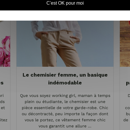
C'est OK pour moi
Le chemisier femme, un basique
es
indémodable
p
ri
Que vous soyez working girl, maman à temps
D
nds
plein ou étudiante, le chemisier est une
 et
pièce essentielle de votre garde-robe. Chic
co
ou décontracté, peu importe la façon dont
bu
itez
vous le portez, ce vêtement femme chic
de 
vous garantit une allure ...