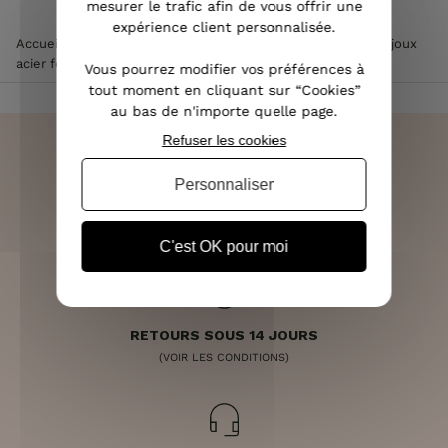
mesurer le trafic afin de vous offrir une
expérience client personnalisée.
Accueil
>
Accessoires de mode femme
>
Bijoux femme
>
Bijoux
acier femme
>
Charm acier constellation Or
Vous pourrez modifier vos préférences à
tout moment en cliquant sur “Cookies”
au bas de n'importe quelle page.
Refuser les cookies
Personnaliser
LIVRAISON RAPIDE
OFFERTE DÈS 70€
C'est OK pour moi
RETOURS SOUS 14 JOURS
(VOIR LES CONDITIONS)