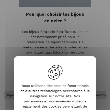
Pourquoi choisir les bijoux
en acier ?
Les bijoux fantaisie font fureur. L'acier
est notamment prisé pour la
réalisation de bijoux féminins. Ce
métal possède des atouts indéniables
permettant aux bijoux de perdurer
dans le temps. Quels sont les atouts
de ces bijoux en acie...
VOIR L'ARTICLE
Nous utilisons des cookies fonctionnels
et d’autres technologies nécessaires à la
Bijoux acier femme
Bijoux femme
Bracelet femme
navigation sur notre site. Nos
partenaires et nous-mêmes utilisons
également des cookies permettant de