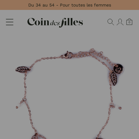
Panneau de gestion des cookies
Du 34 au 54 - Pour toutes les femmes
0