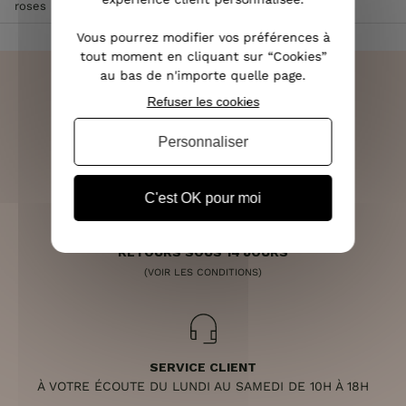
roses
Vous pourrez modifier vos préférences à
tout moment en cliquant sur “Cookies”
au bas de n'importe quelle page.
Refuser les cookies
LIVRAISON RAPIDE
Personnaliser
OFFERTE DÈS 70€
C'est OK pour moi
RETOURS SOUS 14 JOURS
(VOIR LES CONDITIONS)
SERVICE CLIENT
À VOTRE ÉCOUTE DU LUNDI AU SAMEDI DE 10H À 18H