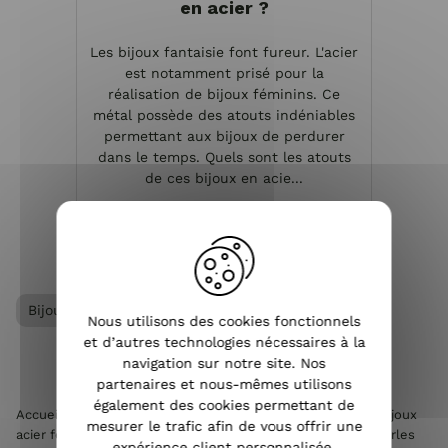
en acier ?
Les bijoux fantaisie font fureur. L'acier
est notamment prisé pour la
réalisation de bijoux féminins. Ce
métal possède des atouts indéniables
permettant aux bijoux de perdurer
dans le temps. Quels sont les atouts
de ces bijoux en acie...
VOIR L'ARTICLE
Bijoux acier femme
Bijoux femme
Nous utilisons des cookies fonctionnels
et d’autres technologies nécessaires à la
navigation sur notre site. Nos
partenaires et nous-mêmes utilisons
également des cookies permettant de
Accueil
>
Accessoires de mode femme
>
Bijoux femme
>
Bijoux
mesurer le trafic afin de vous offrir une
acier femme
>
Chaîne de cheville acier cuivré feuilles et perles
expérience client personnalisée.