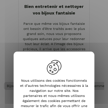
Bien entretenir et nettoyer
vos bijoux fantaisie
Parce que même vos bijoux fantaisie
ont besoin d'être traités avec le plus
grand soin, nous vous proposons
quelques astuces pour leur redonner
tout leur éclat. A l'image des bijoux
précieux, il arrive que les accessoires
fantaisie s'o...
VOIR L'ARTICLE
Nous utilisons des cookies fonctionnels
et d’autres technologies nécessaires à la
Bijoux acier femme
Bijoux femme
Bracelet femme
navigation sur notre site. Nos
partenaires et nous-mêmes utilisons
également des cookies permettant de
mesurer le trafic afin de vous offrir une