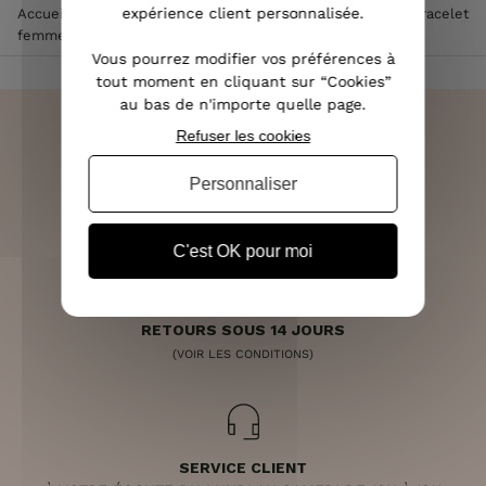
expérience client personnalisée.
Accueil
>
Accessoires de mode femme
>
Bijoux femme
>
Bracelet
femme
>
Bracelet Unakite acier
Vous pourrez modifier vos préférences à
tout moment en cliquant sur “Cookies”
au bas de n'importe quelle page.
Refuser les cookies
Personnaliser
LIVRAISON RAPIDE
OFFERTE DÈS 70€
C'est OK pour moi
RETOURS SOUS 14 JOURS
(VOIR LES CONDITIONS)
SERVICE CLIENT