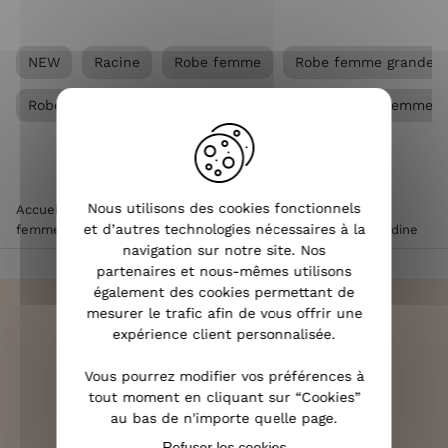
NEW
Racine
Robe femme
Robe femme grande ta
Robe longue femme
Vêtements Grandes tailles femme
Nous utilisons des cookies fonctionnels
Accueil
>
Vêtements femme
>
Robe femme
>
Robe longue
et d’autres technologies nécessaires à la
femme
>
Robe longue femme à motifs fleuris orange Amandine
navigation sur notre site. Nos
partenaires et nous-mêmes utilisons
également des cookies permettant de
mesurer le trafic afin de vous offrir une
expérience client personnalisée.
LIVRAISON RAPIDE
Vous pourrez modifier vos préférences à
OFFERTE DÈS 70€
tout moment en cliquant sur “Cookies”
au bas de n'importe quelle page.
Refuser les cookies