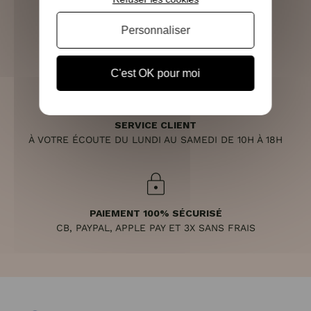
Personnaliser
RETOURS SOUS 14 JOURS
(VOIR LES CONDITIONS)
C'est OK pour moi
SERVICE CLIENT
À VOTRE ÉCOUTE DU LUNDI AU SAMEDI DE 10H À 18H
PAIEMENT 100% SÉCURISÉ
CB, PAYPAL, APPLE PAY ET 3X SANS FRAIS