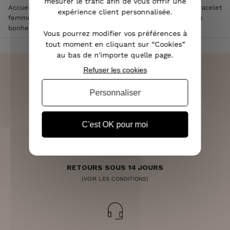
mesurer le trafic afin de vous offrir une
Accueil
>
Accessoires de mode femme
>
Bijoux femme
>
Bracelet
expérience client personnalisée.
femme
>
Bracelet réglable Nuage « La vie est faite de petits
bonheurs » acier cuivré tissu rose fleuri jaune vert et blanc
Vous pourrez modifier vos préférences à
tout moment en cliquant sur “Cookies”
au bas de n'importe quelle page.
Refuser les cookies
Personnaliser
LIVRAISON RAPIDE
OFFERTE DÈS 70€
C'est OK pour moi
RETOURS SOUS 14 JOURS
(VOIR LES CONDITIONS)