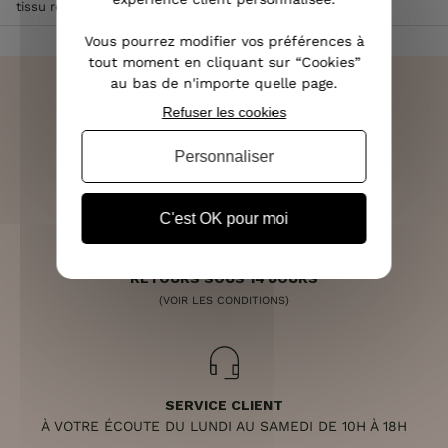
tissu rose blanc marron
Vous pourrez modifier vos préférences à
tout moment en cliquant sur “Cookies”
au bas de n'importe quelle page.
Refuser les cookies
LIVRAISON RAPIDE
Personnaliser
OFFERTE DÈS 70€
C'est OK pour moi
RETOURS SOUS 14 JOURS
(VOIR LES CONDITIONS)
SERVICE CLIENT
À VOTRE ÉCOUTE DU LUNDI AU SAMEDI DE 10H À 18H