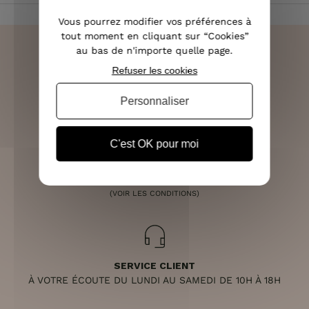
Vous pourrez modifier vos préférences à
tout moment en cliquant sur “Cookies”
au bas de n'importe quelle page.
Refuser les cookies
LIVRAISON RAPIDE
Personnaliser
OFFERTE DÈS 70€
C'est OK pour moi
RETOURS SOUS 14 JOURS
(VOIR LES CONDITIONS)
SERVICE CLIENT
À VOTRE ÉCOUTE DU LUNDI AU SAMEDI DE 10H À 18H