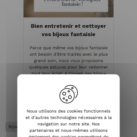
Bien entretenir et nettoyer
vos bijoux fantaisie
Parce que même vos bijoux fantaisie
ont besoin d'être traités avec le plus
grand soin, nous vous proposons
quelques astuces pour leur redonner
tout leur éclat. A l'image des bijoux
précieux, il arrive que les accessoires
fantaisie s'o...
VOIR L'ARTICLE
Nous utilisons des cookies fonctionnels
et d’autres technologies nécessaires à la
navigation sur notre site. Nos
Bijoux femme
Bracelet femme
partenaires et nous-mêmes utilisons
également des cookies permettant de