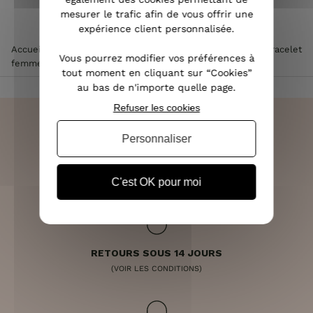
mesurer le trafic afin de vous offrir une
expérience client personnalisée.
Accueil
>
Accessoires de mode femme
>
Bijoux femme
>
Bracelet
Vous pourrez modifier vos préférences à
femme
>
Bracelet MILE MILA doré et rosé pastille solaire
tout moment en cliquant sur “Cookies”
au bas de n'importe quelle page.
Refuser les cookies
Personnaliser
LIVRAISON RAPIDE
OFFERTE DÈS 70€
C'est OK pour moi
RETOURS SOUS 14 JOURS
(VOIR LES CONDITIONS)