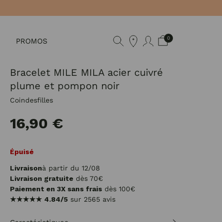
0
PROMOS
Bracelet MILE MILA acier cuivré
plume et pompon noir
Coindesfilles
16,90 €
Épuisé
Livraison
à partir du 12/08
Livraison gratuite
dès 70€
Paiement en 3X sans frais
dès 100€
★★★★★
4.84/5
sur 2565 avis