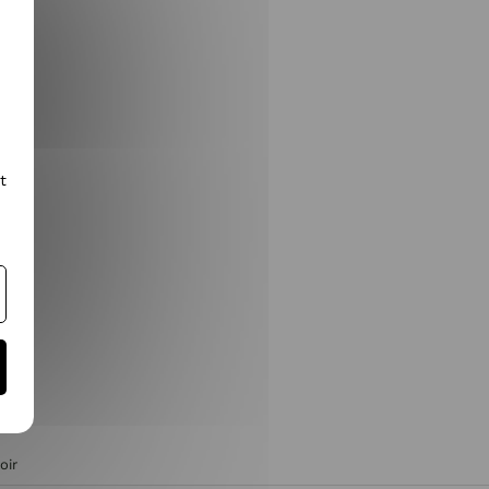
t
oir