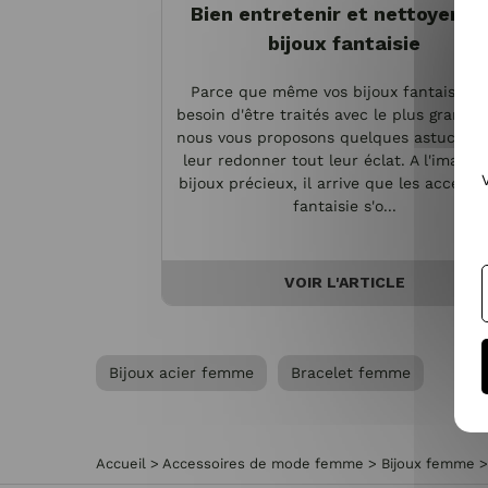
Bien entretenir et nettoyer vo
bijoux fantaisie
Parce que même vos bijoux fantaisie o
besoin d'être traités avec le plus grand s
nous vous proposons quelques astuces p
leur redonner tout leur éclat. A l'image 
bijoux précieux, il arrive que les accesso
fantaisie s'o...
VOIR L'ARTICLE
Bijoux acier femme
Bracelet femme
Accueil
>
Accessoires de mode femme
>
Bijoux femme