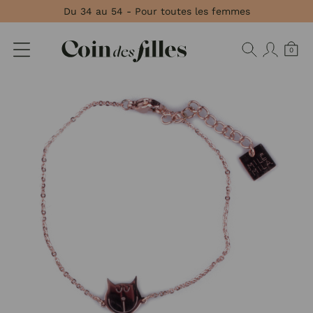
Panneau de gestion des cookies
Du 34 au 54 - Pour toutes les femmes
0