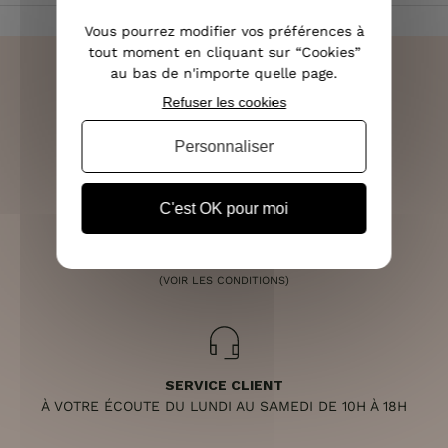
Vous pourrez modifier vos préférences à
tout moment en cliquant sur “Cookies”
au bas de n'importe quelle page.
Refuser les cookies
LIVRAISON RAPIDE
Personnaliser
OFFERTE DÈS 70€
C'est OK pour moi
RETOURS SOUS 14 JOURS
(VOIR LES CONDITIONS)
SERVICE CLIENT
À VOTRE ÉCOUTE DU LUNDI AU SAMEDI DE 10H À 18H