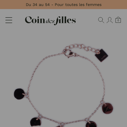
Panneau de gestion des cookies
Du 34 au 54 - Pour toutes les femmes
0