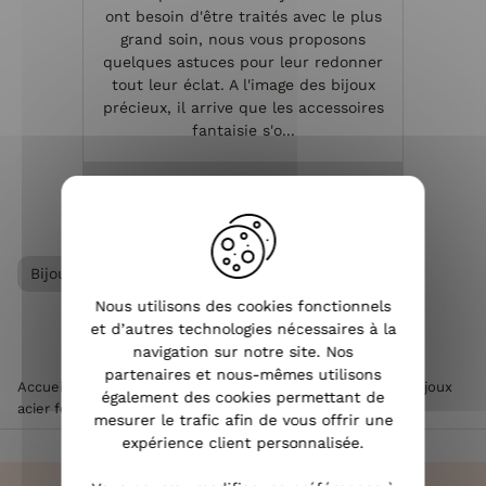
ont besoin d'être traités avec le plus
e
grand soin, nous vous proposons
réa
quelques astuces pour leur redonner
métal
tout leur éclat. A l'image des bijoux
per
précieux, il arrive que les accessoires
dans
fantaisie s'o...
VOIR L'ARTICLE
Bijoux acier femme
Bracelet femme
Nous utilisons des cookies fonctionnels
et d’autres technologies nécessaires à la
navigation sur notre site. Nos
partenaires et nous-mêmes utilisons
Accueil
>
Accessoires de mode femme
>
Bijoux femme
>
Bijoux
également des cookies permettant de
acier femme
>
Bracelet MILE MILA acier cuivré pastilles
mesurer le trafic afin de vous offrir une
expérience client personnalisée.