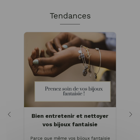
Tendances
Bien entretenir et nettoyer
Pou
vos bijoux fantaisie
Parce que même vos bijoux fantaisie
Les bi