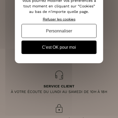
Vous pourrez modifier vos préférences à
tout moment en cliquant sur “Cookies”
au bas de n'importe quelle page.
Refuser les cookies
LIVRAISON RAPIDE
OFFERTE DÈS 70€
Personnaliser
C'est OK pour moi
RETOURS SOUS 14 JOURS
(VOIR LES CONDITIONS)
SERVICE CLIENT
À VOTRE ÉCOUTE DU LUNDI AU SAMEDI DE 10H À 18H