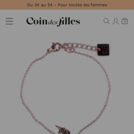
Panneau de gestion des cookies
Du 34 au 54 - Pour toutes les femmes
0