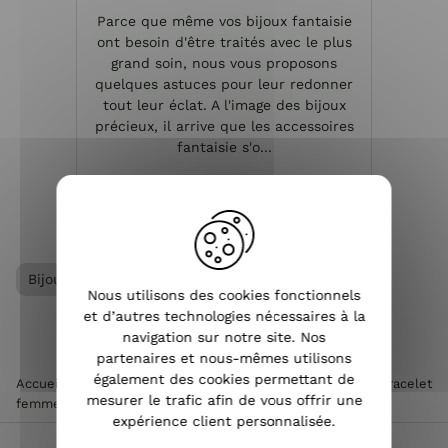
Parce que même vos bijoux fantaisie
ont besoin d'être traités avec le plus
grand soin, nous vous proposons
quelques astuces pour leur redonner
tout leur éclat. A l'image des bijoux
précieux, il arrive que les accessoires
fantaisie s'o...
VOIR L'ARTICLE
Bijoux acier femme
Bracelet femme
Nous utilisons des cookies fonctionnels
et d’autres technologies nécessaires à la
navigation sur notre site. Nos
partenaires et nous-mêmes utilisons
également des cookies permettant de
Accueil
>
Accessoires de mode femme
>
Bijoux femme
>
Bracelet
mesurer le trafic afin de vous offrir une
femme
>
Bracelet MILE MILA acier cuivré licorne graphique
expérience client personnalisée.