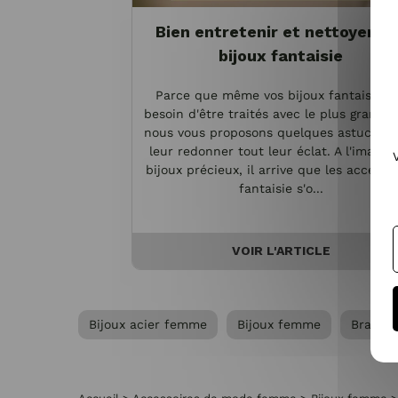
Bien entretenir et nettoyer vo
bijoux fantaisie
Parce que même vos bijoux fantaisie o
besoin d'être traités avec le plus grand s
nous vous proposons quelques astuces p
leur redonner tout leur éclat. A l'image 
bijoux précieux, il arrive que les accesso
fantaisie s'o...
VOIR L'ARTICLE
Bijoux acier femme
Bijoux femme
Bracel