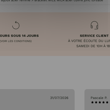
>
Bijoux acier femme
>
Bracelet MILE MILA acier cuivré jonc torsadé
OURS SOUS 14 JOURS
SERVICE CLIENT
À VOTRE ÉCOUTE DU LU
(VOIR LES CONDITIONS)
SAMEDI DE 10H À 1
26/07/2026
Genevieve 