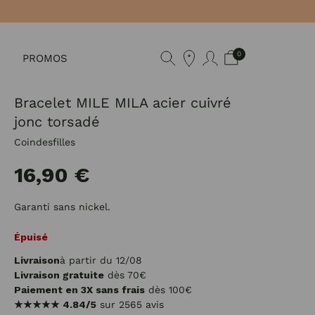
0
PROMOS
Bracelet MILE MILA acier cuivré
jonc torsadé
Coindesfilles
16,90 €
Garanti sans nickel.
Épuisé
Livraison
à partir du 12/08
Livraison gratuite
dès 70€
Paiement en 3X sans frais
dès 100€
★★★★★
4.84/5
sur 2565 avis