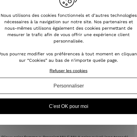
s
Pourquoi choisir les bijoux en
Nous utilisons des cookies fonctionnels et d’autres technologies
acier ?
nécessaires à la navigation sur notre site. Nos partenaires et
nous-mêmes utilisons également des cookies permettant de
nt
Les bijoux fantaisie font fureur. L'acier est
mesurer le trafic afin de vous offrir une expérience client
oin,
notamment prisé pour la réalisation de
personnalisée.
our
bijoux féminins. Ce métal possède des
des
atouts indéniables permettant aux bijoux de
Vous pourrez modifier vos préférences à tout moment en cliquan
ires
perdurer dans le temps. Quels sont les
sur “Cookies” au bas de n'importe quelle page.
atouts de ces bijoux en acie...
Refuser les cookies
Personnaliser
VOIR L'ARTICLE
C'est OK pour moi
et femme