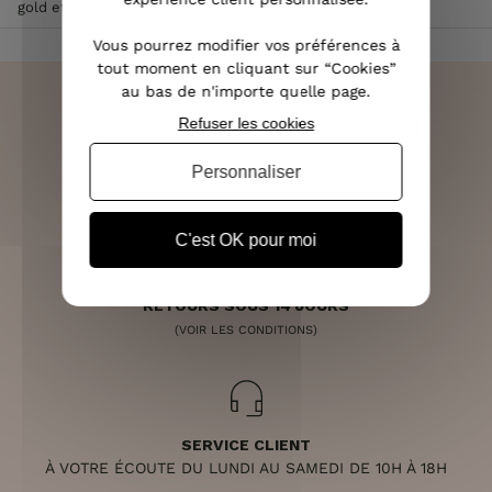
gold et tissu cuivré
Vous pourrez modifier vos préférences à
tout moment en cliquant sur “Cookies”
au bas de n'importe quelle page.
Refuser les cookies
LIVRAISON RAPIDE
Personnaliser
OFFERTE DÈS 70€
C'est OK pour moi
RETOURS SOUS 14 JOURS
(VOIR LES CONDITIONS)
SERVICE CLIENT
À VOTRE ÉCOUTE DU LUNDI AU SAMEDI DE 10H À 18H