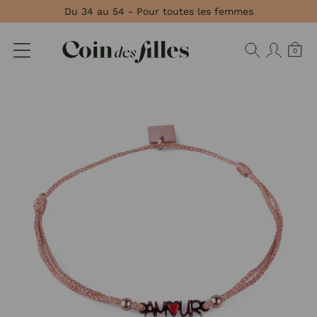
Panneau de gestion des cookies
Du 34 au 54 - Pour toutes les femmes
0