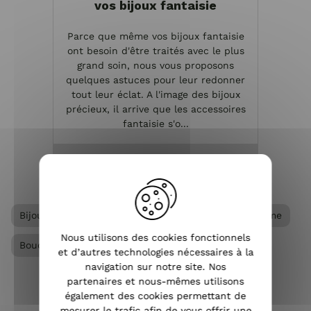
vos bijoux fantaisie
Parce que même vos bijoux fantaisie
ont besoin d'être traités avec le plus
grand soin, nous vous proposons
quelques astuces pour leur redonner
tout leur éclat. A l'image des bijoux
précieux, il arrive que les accessoires
fantaisie s'o...
VOIR L'ARTICLE
Bijoux acier femme
Boucles d'oreilles acier femme
Nous utilisons des cookies fonctionnels
Boucles d'oreilles femme
et d’autres technologies nécessaires à la
navigation sur notre site. Nos
partenaires et nous-mêmes utilisons
également des cookies permettant de
mesurer le trafic afin de vous offrir une