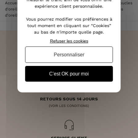
Accueil
>
Accessoires de mode femme
>
Bijoux femme
>
Boucles
expérience client personnalisée.
d'oreilles femme
>
Boucles d'oreilles acier femme
>
Boucles
d'oreilles MILE MILA acier cuivré flamants roses
Vous pourrez modifier vos préférences à
tout moment en cliquant sur “Cookies”
au bas de n'importe quelle page.
Refuser les cookies
Personnaliser
LIVRAISON RAPIDE
OFFERTE DÈS 70€
C'est OK pour moi
RETOURS SOUS 14 JOURS
(VOIR LES CONDITIONS)