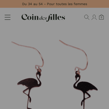
Panneau de gestion des cookies
Du 34 au 54 - Pour toutes les femmes
0