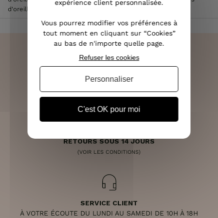
expérience client personnalisée.
d'oreilles MILE MILA acier cuivré éventail à strass
Vous pourrez modifier vos préférences à
tout moment en cliquant sur “Cookies”
au bas de n'importe quelle page.
Refuser les cookies
Personnaliser
LIVRAISON RAPIDE
OFFERTE DÈS 70€
C'est OK pour moi
RETOURS SOUS 14 JOURS
(VOIR LES CONDITIONS)
SERVICE CLIENT
À VOTRE ÉCOUTE DU LUNDI AU SAMEDI DE 10H À 18H