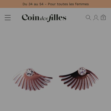
Panneau de gestion des cookies
Du 34 au 54 - Pour toutes les femmes
0