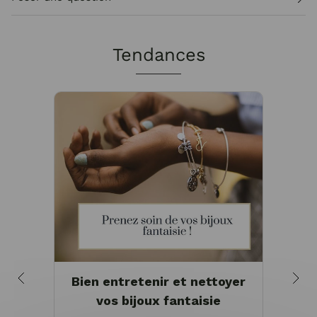
Tendances
Bien entretenir et nettoyer
Pou
vos bijoux fantaisie