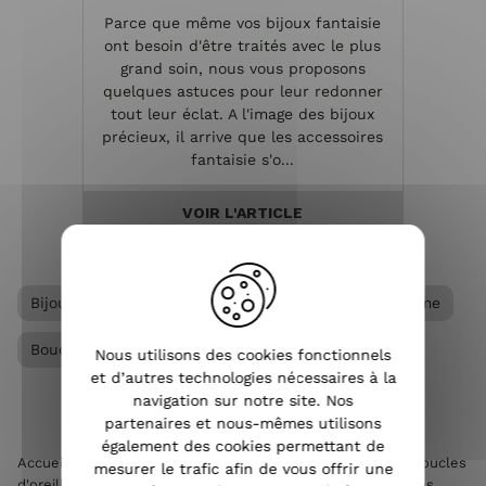
Parce que même vos bijoux fantaisie
Les bi
ont besoin d'être traités avec le plus
e
grand soin, nous vous proposons
réa
quelques astuces pour leur redonner
métal
tout leur éclat. A l'image des bijoux
per
précieux, il arrive que les accessoires
dans
fantaisie s'o...
VOIR L'ARTICLE
Bijoux acier femme
Boucles d'oreilles acier femme
Boucles d'oreilles femme
Nous utilisons des cookies fonctionnels
et d’autres technologies nécessaires à la
navigation sur notre site. Nos
partenaires et nous-mêmes utilisons
également des cookies permettant de
Accueil
>
Accessoires de mode femme
>
Bijoux femme
>
Boucles
mesurer le trafic afin de vous offrir une
d'oreilles femme
>
Boucles d'oreilles acier femme
>
Boucles