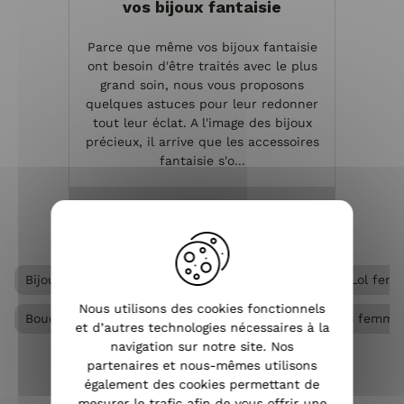
vos bijoux fantaisie
Parce que même vos bijoux fantaisie
ont besoin d'être traités avec le plus
grand soin, nous vous proposons
quelques astuces pour leur redonner
tout leur éclat. A l'image des bijoux
précieux, il arrive que les accessoires
fantaisie s'o...
VOIR L'ARTICLE
Bijoux acier femme
Boucles d'oreilles Lolilota & Lol fem
Nous utilisons des cookies fonctionnels
Boucles d'oreilles acier femme
Boucles d'oreilles femme
et d’autres technologies nécessaires à la
navigation sur notre site. Nos
partenaires et nous-mêmes utilisons
également des cookies permettant de
mesurer le trafic afin de vous offrir une