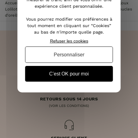
Accueil
>
Accessoires de mode femme
>
Bijoux femme
>
Bijoux
expérience client personnalisée.
Lolilota & Lol femme
>
Boucles d'oreilles Lolilota & Lol
>
Boucles
d'oreilles LOLILOTA Cactus acier cuivré
Vous pourrez modifier vos préférences à
tout moment en cliquant sur “Cookies”
au bas de n'importe quelle page.
Refuser les cookies
Personnaliser
LIVRAISON RAPIDE
OFFERTE DÈS 70€
C'est OK pour moi
RETOURS SOUS 14 JOURS
(VOIR LES CONDITIONS)