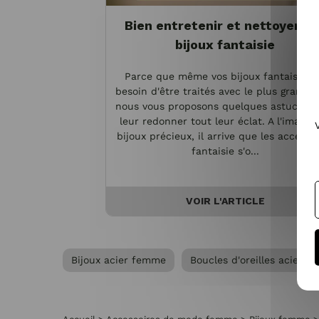
Bien entretenir et nettoyer vo
bijoux fantaisie
Parce que même vos bijoux fantaisie o
besoin d'être traités avec le plus grand s
nous vous proposons quelques astuces p
leur redonner tout leur éclat. A l'image 
bijoux précieux, il arrive que les accesso
fantaisie s'o...
VOIR L'ARTICLE
Bijoux acier femme
Boucles d'oreilles acier 