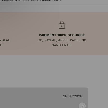
d'oreilles acier MILE MILA éventail cuivré
PAIEMENT 100% SÉCURISÉ
NDI AU
CB, PAYPAL, APPLE PAY ET 3X
8H
SANS FRAIS
26/07/2026
Ge