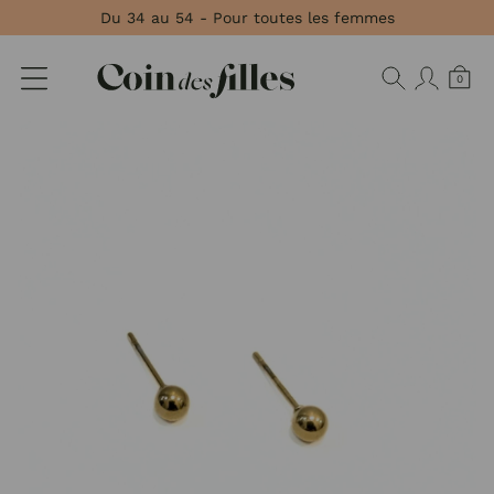
Panneau de gestion des cookies
Du 34 au 54 - Pour toutes les femmes
0