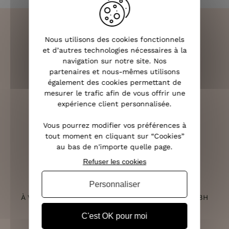
Nous utilisons des cookies fonctionnels
et d’autres technologies nécessaires à la
LIVRAISON RAPIDE
navigation sur notre site. Nos
OFFERTE DÈS 70€
partenaires et nous-mêmes utilisons
également des cookies permettant de
mesurer le trafic afin de vous offrir une
expérience client personnalisée.
RETOURS SOUS 14 JOURS
Vous pourrez modifier vos préférences à
(VOIR LES CONDITIONS)
tout moment en cliquant sur “Cookies”
au bas de n'importe quelle page.
Refuser les cookies
Personnaliser
SERVICE CLIENT
À VOTRE ÉCOUTE DU LUNDI AU SAMEDI DE 10H À 18H
C'est OK pour moi