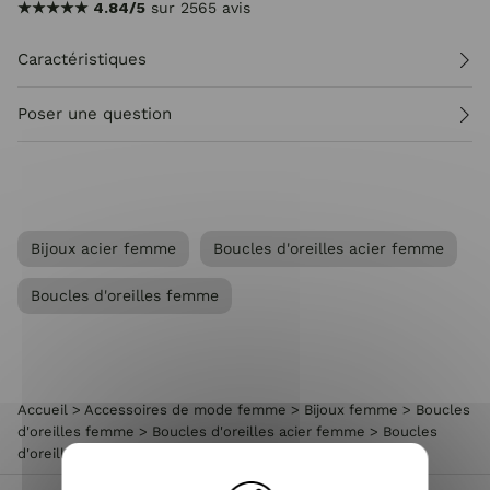
★★★★★
4.84/5
sur 2565 avis
Caractéristiques
Poser une question
Bijoux acier femme
Boucles d'oreilles acier femme
Boucles d'oreilles femme
Accueil
>
Accessoires de mode femme
>
Bijoux femme
>
Boucles
d'oreilles femme
>
Boucles d'oreilles acier femme
>
Boucles
d'oreilles Acier boule-Or