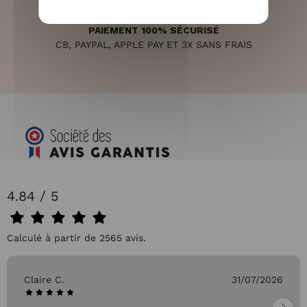
PAIEMENT 100% SÉCURISÉ
CB, PAYPAL, APPLE PAY ET 3X SANS FRAIS
4.84 / 5
Calculé à partir de 2565 avis.
Claire C.
31/07/2026