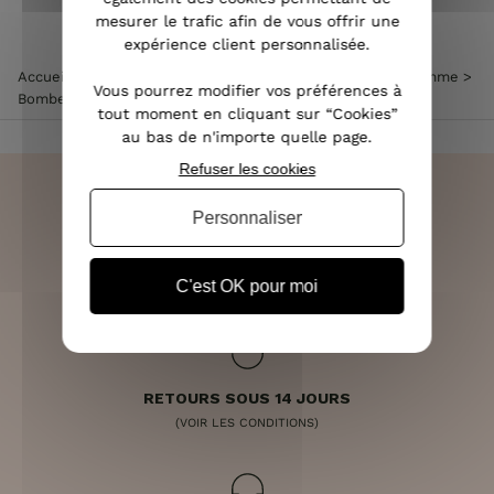
mesurer le trafic afin de vous offrir une
expérience client personnalisée.
Accueil
>
Vêtements femme
>
Veste femme
>
Bombers femme
>
Vous pourrez modifier vos préférences à
Bombers femme noir feuillage vert fleurs blanches doré
tout moment en cliquant sur “Cookies”
au bas de n'importe quelle page.
Refuser les cookies
Personnaliser
LIVRAISON RAPIDE
OFFERTE DÈS 70€
C'est OK pour moi
RETOURS SOUS 14 JOURS
(VOIR LES CONDITIONS)