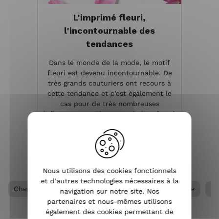
L'imprimé fleuri,
l'incontournable des
tendances
Dans le monde de la mode, le motif
fleuri est devenu incontournable. De
très grands couturiers ont recours à
cette tendance et c’est également le
cas pour de très nombreuses
influenceuses. Si vous souhaitez être à
la page, il vous fau...
VOIR L'ARTICLE
Nous utilisons des cookies fonctionnels
et d’autres technologies nécessaires à la
Chemisier / Blouse femme
Tee Shirt / Top femme
V
navigation sur notre site. Nos
partenaires et nous-mêmes utilisons
également des cookies permettant de