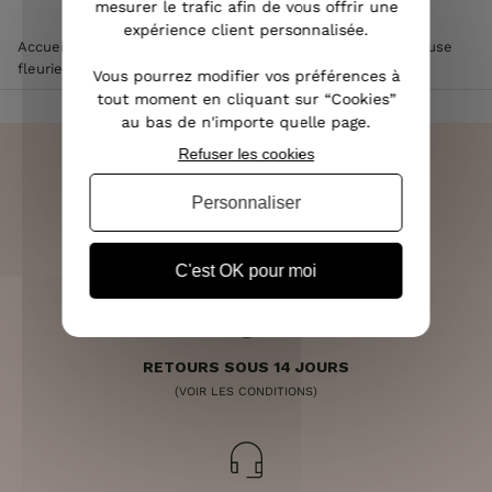
mesurer le trafic afin de vous offrir une
expérience client personnalisée.
Accueil
>
Vêtements femme
>
Tee Shirt / Top femme
>
Blouse
fleurie liberty multicolore col rond broderies noires
Vous pourrez modifier vos préférences à
tout moment en cliquant sur “Cookies”
au bas de n'importe quelle page.
Refuser les cookies
Personnaliser
LIVRAISON RAPIDE
OFFERTE DÈS 70€
C'est OK pour moi
RETOURS SOUS 14 JOURS
(VOIR LES CONDITIONS)