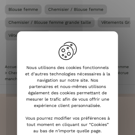
Blouse femme
Chemisier / Blouse femme
Chemisier / Blouse femme grande taille
Vêtements Gran
Vêtements femme
Accueil
>
Vêtements femme
>
Vêtements Grandes Tailles femme
Nous utilisons des cookies fonctionnels
>
Chemisier / Blouse femme grande taille
>
Blouse femme écrue
et d’autres technologies nécessaires à la
manches 3/4 broderies bleues Estella
navigation sur notre site. Nos
partenaires et nous-mêmes utilisons
également des cookies permettant de
mesurer le trafic afin de vous offrir une
expérience client personnalisée.
Vous pourrez modifier vos préférences à
LIVRAISON RAPIDE
tout moment en cliquant sur “Cookies”
OFFERTE DÈS 70€
au bas de n'importe quelle page.