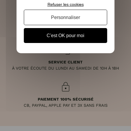
Refuser les cookies
Personnaliser
RETOURS SOUS 14 JOURS
(VOIR LES CONDITIONS)
C'est OK pour moi
SERVICE CLIENT
À VOTRE ÉCOUTE DU LUNDI AU SAMEDI DE 10H À 18H
PAIEMENT 100% SÉCURISÉ
CB, PAYPAL, APPLE PAY ET 3X SANS FRAIS