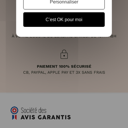
(VOIR LES CONDITIONS)
Personnaliser
C'est OK pour moi
SERVICE CLIENT
À VOTRE ÉCOUTE DU LUNDI AU SAMEDI DE 10H À 18H
PAIEMENT 100% SÉCURISÉ
CB, PAYPAL, APPLE PAY ET 3X SANS FRAIS