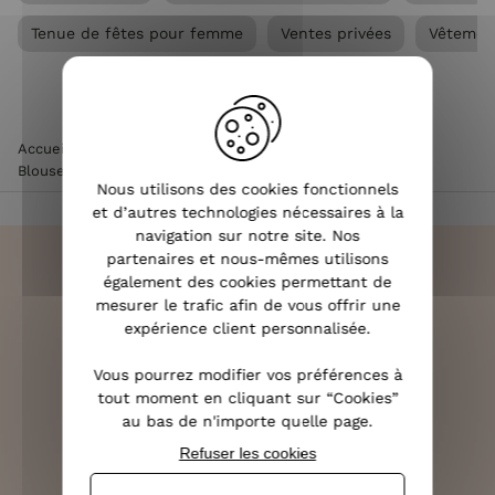
Tenue de fêtes pour femme
Ventes privées
Vêtemen
Accueil
>
Vêtements femme
>
Chemisier / Blouse femme
>
Blouse femme
>
Blouse femme à sequins noir
Nous utilisons des cookies fonctionnels
et d’autres technologies nécessaires à la
navigation sur notre site. Nos
partenaires et nous-mêmes utilisons
également des cookies permettant de
mesurer le trafic afin de vous offrir une
expérience client personnalisée.
LIVRAISON RAPIDE
OFFERTE DÈS 70€
Vous pourrez modifier vos préférences à
tout moment en cliquant sur “Cookies”
au bas de n'importe quelle page.
Refuser les cookies
RETOURS SOUS 14 JOURS