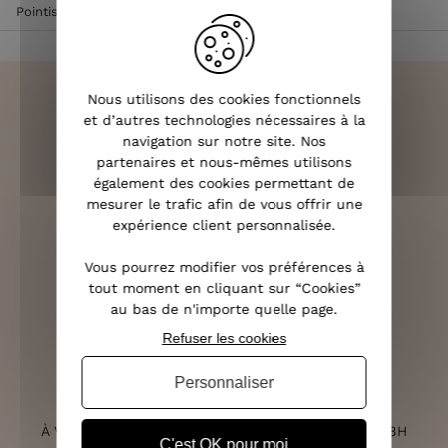
Pointistrass
Nous utilisons des cookies fonctionnels
et d’autres technologies nécessaires à la
navigation sur notre site. Nos
LIVRAISON RAPIDE
partenaires et nous-mêmes utilisons
OFFERTE DÈS 70€
également des cookies permettant de
mesurer le trafic afin de vous offrir une
expérience client personnalisée.
Vous pourrez modifier vos préférences à
RETOURS SOUS 14 JOURS
tout moment en cliquant sur “Cookies”
(VOIR LES CONDITIONS)
au bas de n'importe quelle page.
Refuser les cookies
Personnaliser
SERVICE CLIENT
À VOTRE ÉCOUTE DU LUNDI AU SAMEDI DE 10H À 18H
C'est OK pour moi