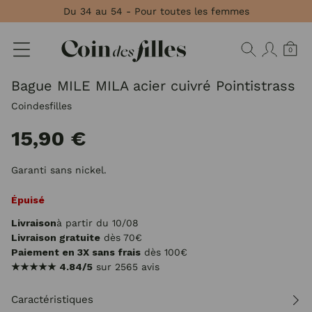
Panneau de gestion des cookies
Du 34 au 54 - Pour toutes les femmes
0
Bague MILE MILA acier cuivré Pointistrass
Coindesfilles
15,90 €
Garanti sans nickel.
Épuisé
Livraison
à partir du 10/08
Livraison gratuite
dès 70€
Paiement en 3X sans frais
dès 100€
★★★★★
4.84/5
sur 2565 avis
Caractéristiques