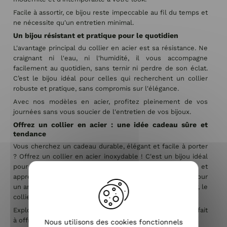
Facile à assortir, ce bijou reste impeccable au fil du temps et
ne nécessite qu'un entretien minimal.
Un bijou résistant et pratique pour le quotidien
L'avantage principal du collier en acier est sa résistance. Ne
craignant ni l'eau, ni l'humidité, il vous accompagne
facilement au quotidien, sans ternir ni perdre de son éclat.
C’est le bijou idéal pour celles qui recherchent un collier
robuste et pratique, sans compromis sur l'élégance.
Avec nos modèles en acier, profitez pleinement de vos
journées sans vous soucier de l'entretien de vos bijoux.
Offrez un collier en acier : une idée cadeau sûre et
tendance
Vous cherchez un cadeau durable, élégant et facile à porter
? Offrez un collier en acier inoxydable ! C'est un bijou idéal
pour toutes les femmes, adapté à tous les styles et
apprécié pour sa qualité et sa résistance. Que ce soit pour
un anniversaire, une fête ou simplement pour faire plaisir, le
collier en acier est une valeur sûre.
Explorez notre sélection et trouvez le collier en acier parfait
à offrir… ou à vous offrir !
Nous utilisons des cookies fonctionnels