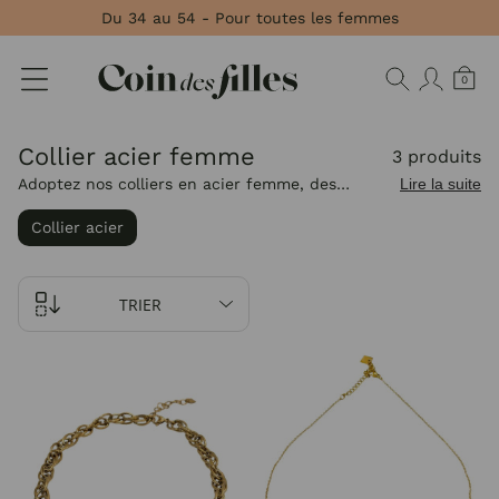
Panneau de gestion des cookies
Du 34 au 54 - Pour toutes les femmes
0
Collier acier femme
3 produits
Adoptez nos colliers en acier femme, des
Lire la suite
modèles élégants et faciles à assortir qui
Collier acier
apportent une touche moderne à vos tenues du
quotidien.
TRIER