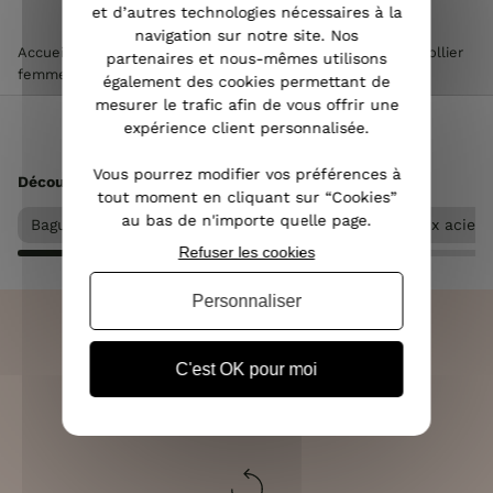
et d’autres technologies nécessaires à la
navigation sur notre site. Nos
Accueil
>
Accessoires de mode femme
>
Bijoux femme
>
Collier
partenaires et nous-mêmes utilisons
femme
>
Collier acier femme
également des cookies permettant de
mesurer le trafic afin de vous offrir une
expérience client personnalisée.
Vous pourrez modifier vos préférences à
Découvrez d’autres pages :
tout moment en cliquant sur “Cookies”
au bas de n'importe quelle page.
Bague femme
Bijoux Lolilota & Lol femme
Bijoux acier
Refuser les cookies
Personnaliser
C'est OK pour moi
LIVRAISON RAPIDE
OFFERTE DÈS 70€