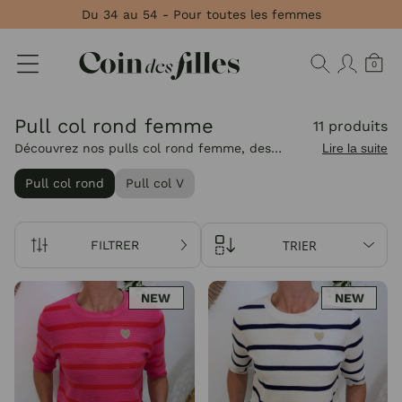
Panneau de gestion des cookies
Du 34 au 54 - Pour toutes les femmes
0
Pull col rond femme
11 produits
Découvrez nos pulls col rond femme, des
Lire la suite
modèles au col classique et élégant qui
Pull col rond
Pull col V
apportent une touche équilibrée à vos looks du
quotidien.
TRIER
FILTRER
NEW
NEW