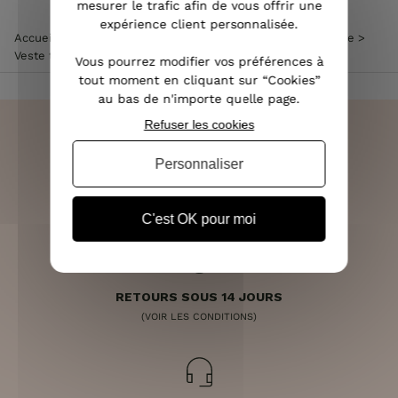
mesurer le trafic afin de vous offrir une
expérience client personnalisée.
Accueil
>
Vêtements femme
>
Veste femme
>
Blazer femme
>
Veste tailleur pied de poule noire et blanche
Vous pourrez modifier vos préférences à
tout moment en cliquant sur “Cookies”
au bas de n'importe quelle page.
Refuser les cookies
Personnaliser
LIVRAISON RAPIDE
OFFERTE DÈS 70€
C'est OK pour moi
RETOURS SOUS 14 JOURS
(VOIR LES CONDITIONS)