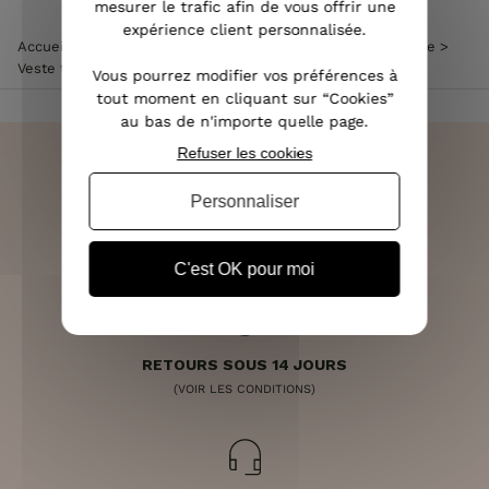
mesurer le trafic afin de vous offrir une
expérience client personnalisée.
Accueil
>
Vêtements femme
>
Veste femme
>
Blazer femme
>
Veste tailleur noire imprimé léopard effet satiné
Vous pourrez modifier vos préférences à
tout moment en cliquant sur “Cookies”
au bas de n'importe quelle page.
Refuser les cookies
Personnaliser
LIVRAISON RAPIDE
OFFERTE DÈS 70€
C'est OK pour moi
RETOURS SOUS 14 JOURS
(VOIR LES CONDITIONS)