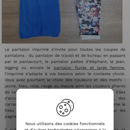
Le pantalon imprimé s’invite pour toutes les coupes de
pantalons : du pantalon de travail et de bureau en passant
par le pantacourt, le pantalon pattes d’éléphant, le jean,
legging ou encore le
pantalon fluide et large femme
,
l’imprimé s’adapte à vos besoins selon le contexte choisi.
Vous avez pourtant le choix des couleurs et des motifs :
jaune, bleu, rose, rouge ou mauve sont les couleurs phares
de cette saison avec une dominante pastel inévitable. Elles
s’accommodent tout aussi bien avec des fleurs, des
carreaux, des lignes, ou des dessins plus colorés comme le
tissu wax (tissu africain utilisé essentiellement pour les
pagnes en Afrique).
Nous utilisons des cookies fonctionnels
et d’autres technologies nécessaires à la
Il suffit juste de savoir choisir les bonnes couleurs et