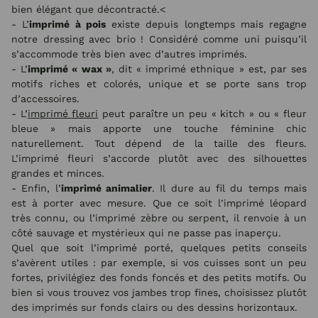
bien élégant que décontracté.<
- L’
imprimé à pois
existe depuis longtemps mais regagne
notre dressing avec brio ! Considéré comme uni puisqu’il
s’accommode très bien avec d’autres imprimés.
- L’
imprimé « wax »
, dit « imprimé ethnique » est, par ses
motifs riches et colorés, unique et se porte sans trop
d’accessoires.
- L’
imprimé fleuri
peut paraître un peu « kitch » ou « fleur
bleue » mais apporte une touche féminine chic
naturellement. Tout dépend de la taille des fleurs.
L’imprimé fleuri s’accorde plutôt avec des silhouettes
grandes et minces.
- Enfin, l’
imprimé animalier
. Il dure au fil du temps mais
est à porter avec mesure. Que ce soit l’imprimé léopard
très connu, ou l’imprimé zèbre ou serpent, il renvoie à un
côté sauvage et mystérieux qui ne passe pas inaperçu.
Quel que soit l’imprimé porté, quelques petits conseils
s’avèrent utiles : par exemple, si vos cuisses sont un peu
fortes, privilégiez des fonds foncés et des petits motifs. Ou
bien si vous trouvez vos jambes trop fines, choisissez plutôt
des imprimés sur fonds clairs ou des dessins horizontaux.