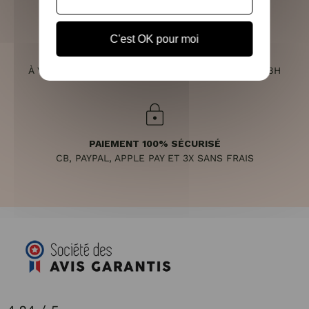
C'est OK pour moi
SERVICE CLIENT
À VOTRE ÉCOUTE DU LUNDI AU SAMEDI DE 10H À 18H
PAIEMENT 100% SÉCURISÉ
CB, PAYPAL, APPLE PAY ET 3X SANS FRAIS