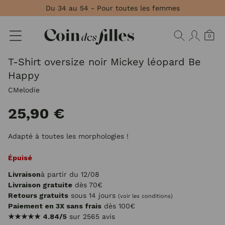
Panneau de gestion des cookies
Du 34 au 54 - Pour toutes les femmes
0
T-Shirt oversize noir Mickey léopard Be
Happy
CMelodie
25,90 €
Adapté à toutes les morphologies !
Épuisé
Livraison
à partir du 12/08
Livraison gratuite
dès 70€
Retours gratuits
sous 14 jours
(voir les conditions)
Paiement en 3X sans frais
dès 100€
★★★★★
4.84/5
sur 2565 avis