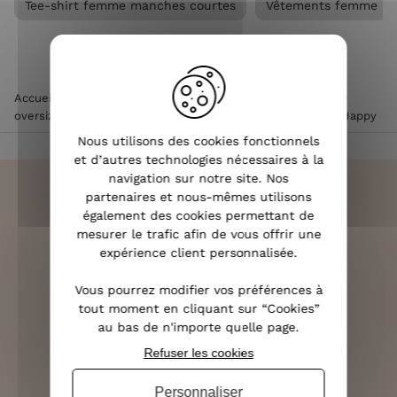
Tee-shirt femme manches courtes
Vêtements femme
Accueil
>
Vêtements femme
>
Tee Shirt / Top femme
>
Top
oversize femme
>
T-Shirt oversize noir Mickey léopard Be Happy
Nous utilisons des cookies fonctionnels
et d’autres technologies nécessaires à la
navigation sur notre site. Nos
partenaires et nous-mêmes utilisons
également des cookies permettant de
mesurer le trafic afin de vous offrir une
LIVRAISON RAPIDE
expérience client personnalisée.
OFFERTE DÈS 70€
Vous pourrez modifier vos préférences à
tout moment en cliquant sur “Cookies”
au bas de n'importe quelle page.
Refuser les cookies
RETOURS SOUS 14 JOURS
(VOIR LES CONDITIONS)
Personnaliser