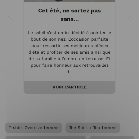
Cet été, ne sortez pas
sans…
te
Le soleil s’est enfin décidé à pointer le
Insp
bout de son nez. L’occasion parfaite
des v
pour ressortir ses meilleures pièces
reto
d’été et profiter de ses amis ainsi que
Lor
de sa famille à l’ombre en terrasse. Et
visua
pour faire honneur aux retrouvailles
vest
d...
VOIR L'ARTICLE
T-shirt Oversize femme
Tee Shirt / Top femme