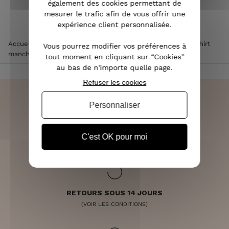
également des cookies permettant de
mesurer le trafic afin de vous offrir une
expérience client personnalisée.
Accueil
>
Vêtements femme
>
Tee Shirt / Top femme
>
T-shirt
Vous pourrez modifier vos préférences à
manches courtes femme
>
T-Shirt noir Sauvage doré
tout moment en cliquant sur “Cookies”
au bas de n'importe quelle page.
Refuser les cookies
Personnaliser
LIVRAISON RAPIDE
C'est OK pour moi
OFFERTE DÈS 70€
RETOURS SOUS 14 JOURS
(VOIR LES CONDITIONS)