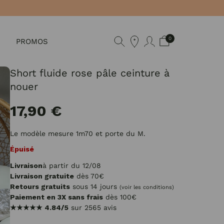
0
PROMOS
Short fluide rose pâle ceinture à
nouer
17,90 €
Le modèle mesure 1m70 et porte du M.
Épuisé
Livraison
à partir du 12/08
Livraison gratuite
dès 70€
Retours gratuits
sous 14 jours
(voir les conditions)
Paiement en 3X sans frais
dès 100€
★★★★★
4.84/5
sur 2565 avis