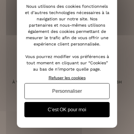
OFFERTE DÈS 70€
Nous utilisons des cookies fonctionnels
et d’autres technologies nécessaires à la
navigation sur notre site. Nos
partenaires et nous-mêmes utilisons
également des cookies permettant de
mesurer le trafic afin de vous offrir une
RETOURS SOUS 14 JOURS
expérience client personnalisée.
(VOIR LES CONDITIONS)
Vous pourrez modifier vos préférences à
tout moment en cliquant sur “Cookies”
au bas de n'importe quelle page.
SERVICE CLIENT
Refuser les cookies
À VOTRE ÉCOUTE DU LUNDI AU SAMEDI DE 10H À 18H
Personnaliser
C'est OK pour moi
PAIEMENT 100% SÉCURISÉ
CB, PAYPAL, APPLE PAY ET 3X SANS FRAIS