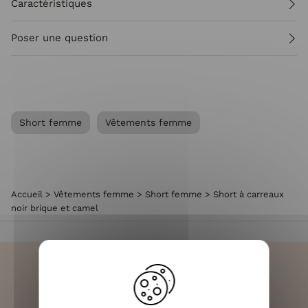
Caractéristiques
Poser une question
Short femme
Vêtements femme
Accueil
>
Vêtements femme
>
Short femme
>
Short à carreaux
noir brique et camel
LIVRAISON RAPIDE