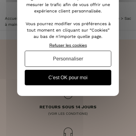
mesurer le trafic afin de vous offrir une
expérience client personnalisée.
Accueil
>
Accessoires de mode femme
>
Sac à main femme
>
Sac
Vous pourrez modifier vos préférences à
à main noir python kaki brillant Reptilio
tout moment en cliquant sur “Cookies”
au bas de n'importe quelle page.
Refuser les cookies
Personnaliser
LIVRAISON RAPIDE
OFFERTE DÈS 70€
C'est OK pour moi
RETOURS SOUS 14 JOURS
(VOIR LES CONDITIONS)