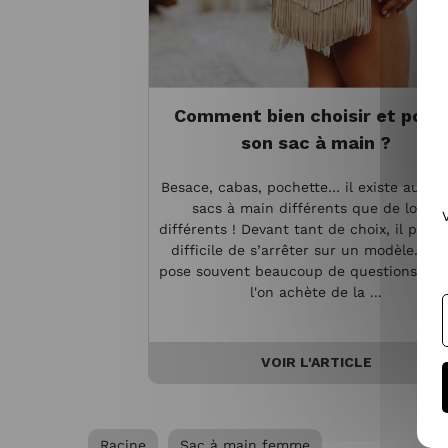
Comment bien choisir et port
son sac à main ?
Besace, cabas, pochette… il existe autan
sacs à main différents que de looks
différents ! Devant tant de choix, il peut 
difficile de s’arrêter sur un modèle. On 
pose souvent beaucoup de questions lor
l'on achète de la ...
VOIR L'ARTICLE
Racine
Sac à main femme