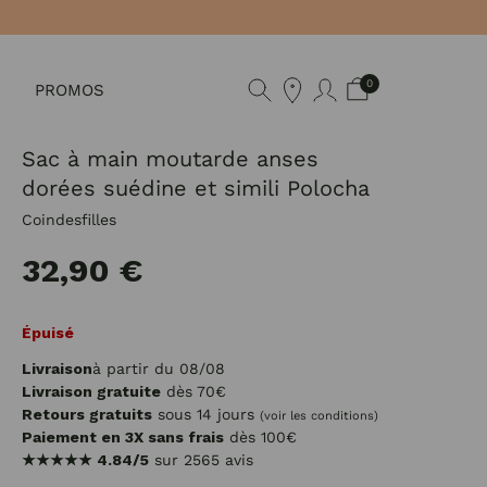
0
PROMOS
Sac à main moutarde anses
dorées suédine et simili Polocha
Coindesfilles
32,90 €
Épuisé
Livraison
à partir du 08/08
Livraison gratuite
dès 70€
Retours gratuits
sous 14 jours
(voir les conditions)
Paiement en 3X sans frais
dès 100€
★★★★★
4.84/5
sur 2565 avis