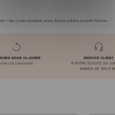
mme
>
Sac à main moutarde anses dorées suédine et simili Polocha
OURS SOUS 14 JOURS
SERVICE CLIENT
À VOTRE ÉCOUTE DU LU
(VOIR LES CONDITIONS)
SAMEDI DE 10H À 1