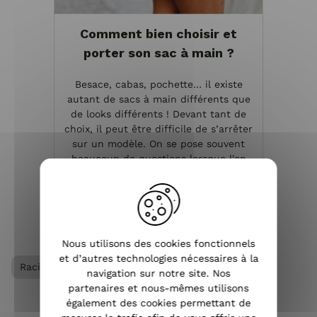
Comment bien choisir et
porter son sac à main ?
Besace, cabas, pochette… il existe
autant de sacs à main différents que
de looks différents ! Devant tant de
choix, il peut être difficile de s’arrêter
sur un modèle. On se pose souvent
beaucoup de questions lorsque l'on
achète de la ...
VOIR L'ARTICLE
Nous utilisons des cookies fonctionnels
et d’autres technologies nécessaires à la
Racine
Sac à main femme
navigation sur notre site. Nos
partenaires et nous-mêmes utilisons
également des cookies permettant de