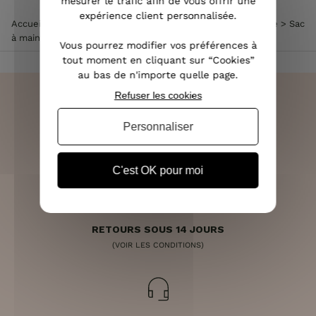
mesurer le trafic afin de vous offrir une
expérience client personnalisée.
Accueil
>
Accessoires de mode femme
>
Sac à main femme
>
Sac
à main kaki nœud léopard Rondili
Vous pourrez modifier vos préférences à
tout moment en cliquant sur “Cookies”
au bas de n'importe quelle page.
Refuser les cookies
Personnaliser
LIVRAISON RAPIDE
OFFERTE DÈS 70€
C'est OK pour moi
RETOURS SOUS 14 JOURS
(VOIR LES CONDITIONS)