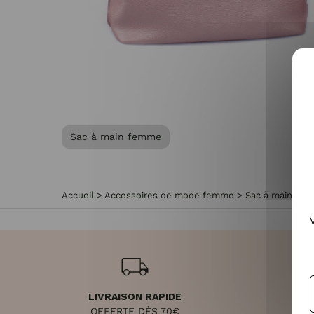
Sac à main femme
Accueil
>
Accessoires de mode femme
>
Sac à main fe
LIVRAISON RAPIDE
RET
OFFERTE DÈS 70€