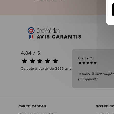
4.84 / 5
31/07/2026
Claire C.
Calculé à partir de 2565 avis.
faite de la commande"
"2 robes 👗 bien coupées
transparent."
CARTE CADEAU
NOTRE B