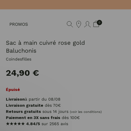
0
PROMOS
Sac à main cuivré rose gold
Baluchonis
Coindesfilles
24,90 €
Épuisé
Livraison
à partir du 08/08
Livraison gratuite
dès 70€
Retours gratuits
sous 14 jours
(voir les conditions)
Paiement en 3X sans frais
dès 100€
★★★★★
4.84/5
sur 2565 avis