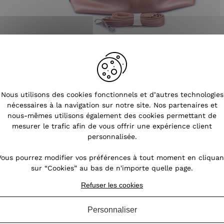
Nous utilisons des cookies fonctionnels et d’autres technologies
nécessaires à la navigation sur notre site. Nos partenaires et
nous-mêmes utilisons également des cookies permettant de
mesurer le trafic afin de vous offrir une expérience client
personnalisée.
mme
>
Sac à main cuivré rose gold Baluchonis
Vous pourrez modifier vos préférences à tout moment en cliquan
sur “Cookies” au bas de n'importe quelle page.
Refuser les cookies
Personnaliser
OURS SOUS 14 JOURS
SERVICE CLIENT
À VOTRE ÉCOUTE DU LU
(VOIR LES CONDITIONS)