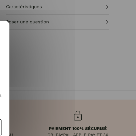
Caractéristiques
Poser une question
t
PAIEMENT 100% SÉCURISÉ
NDI AU
CB, PAYPAL, APPLE PAY ET 3X