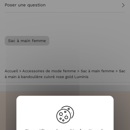
Poser une question
Sac à main femme
Accueil
>
Accessoires de mode femme
>
Sac à main femme
>
Sac
à main à bandoulière cuivré rose gold Luminis
LIVRAISON RAPIDE
OFFERTE DÈS 70€