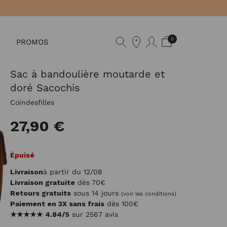
0
PROMOS
Sac à bandoulière moutarde et
doré Sacochis
Coindesfilles
27,90 €
Épuisé
Livraison
à partir du 12/08
Livraison gratuite
dès 70€
Retours gratuits
sous 14 jours
(voir les conditions)
Paiement en 3X sans frais
dès 100€
★★★★★
4.84/5
sur 2567 avis